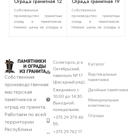
Ограда гранитная 12
Ограда гранитная 19
О
Собственное
Собственное
Со
производство гранитных
производство гранитных
пр
оград и памятников.
оград и памятников.
о
Низкие цены на ограды и
Низкие цены на ограды и
Ни
памятники от
памятники от
п
производителя!
производителя!
пр
Предлагаем гранитные
Предлагаем гранитные
П
ограды различных форм.
ограды различных форм.
ог
Установка и доставка
Установка и доставка
У
оград. Благоустройство
оград. Благоустройство
ог
Солигорск, р-к
Каталог
могил в Слуцке,
могил в Слуцке,
м
Октябрьский,
Солигорске, Любане и
Солигорске, Любане и
С
Вертикальные
павильон № 17
Собственная
Лунинце. Выгодные цены
Лунинце. Выгодные цены
Лу
памятники
(фасадный ряд).
производственная
на памятники и ограды!
на памятники и ограды!
на
Ежедневно с
Двойные памятники
Звоните!
Звоните!
Зв
мастерская
10:00 до 14:30.
Тел.:
+375 29 379 46 55
.
Тел.:
+375 29 379 46 55
.
Т
памятников и
Мемориальные
Выходной:
комплексы
оград из гранита.
понедельник.
Работаем по всей
Ограды
+375 29 379 46
территории
55;
Республики
+375 29 762 17